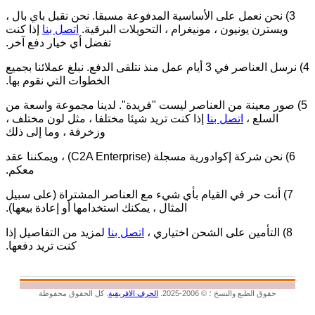
3) نحن نعمل على الأساسية المدفوعة مسبقا. نحن نقبل باي بال ،
ويسترن يونيون ، مونيغرام ، التحويلات البرقية.
اتصل بنا
إذا كنت
تفضل أي خيار دفع آخر.
4) نرسل العناصر في 3 أيام عمل منذ نتلقى الدفع. نبلغ عملائنا بجميع
الخطوات التي نقوم بها.
5) صور معينة من العناصر ليست "فريدة". لدينا مجموعة واسعة من
السلع ،
اتصل بنا
إذا كنت تريد شيئا مختلفا ، مثل لون مختلف ،
وزخرفة ، وما إلى ذلك
6) نحن شركة إكوادورية مسجلة (C2A Enterprise) ، ويمكننا عقد
معكم.
7) أنت حر في القيام بأي شيء مع العناصر المشتراة (على سبيل
المثال ، يمكنك استخدامها أو إعادة بيعها).
8) التأمين على الشحن اختياري ،
اتصل بنا
لمزيد من التفاصيل إذا
كنت تريد دفعها.
حقوق الطبع والنسخ ؛ © 2006-2025.
الحرف الافريقية
. كل الحقوق محفوظة