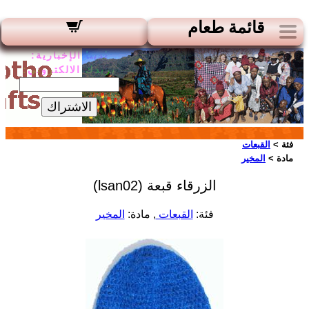
قائمة طعام
لدينا الإخبارية:
بريدك الالكتروني:
الاشتراك
فئة >
القبعات
مادة >
المخير
الزرقاء قبعة (lsan02)
فئة:
القبعات
, مادة:
المخير