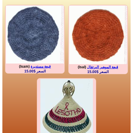
قبعة مستديرة
(lsam)
قبعة الموهير البرتقال
(lsal)
السعر $15.00
السعر $15.00