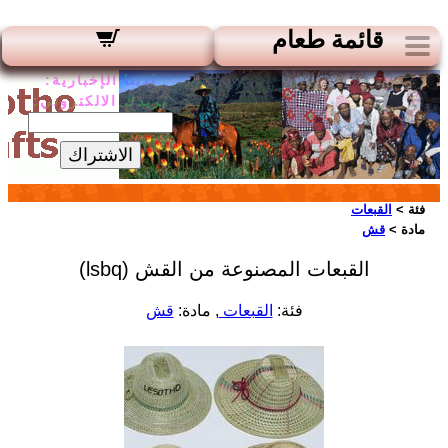
قائمة طعام
لدينا الإخبارية:
بريدك الالكتروني:
الاشتراك
فئة >
القبعات
مادة >
قش
القبعات المصنوعة من القش (lsbq)
فئة:
القبعات
, مادة:
قش