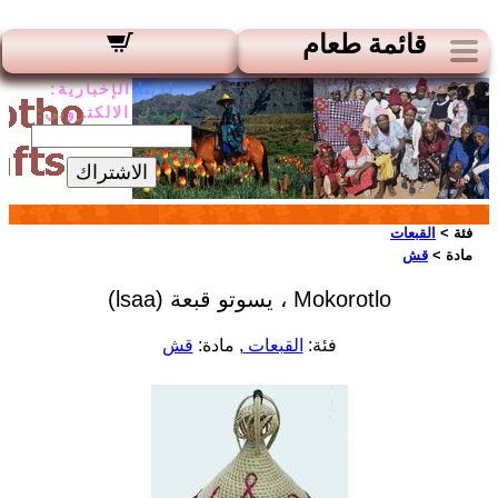
قائمة طعام
لدينا الإخبارية:
بريدك الالكتروني:
الاشتراك
فئة >
القبعات
مادة >
قش
Mokorotlo ، يسوتو قبعة (lsaa)
فئة:
القبعات
, مادة:
قش