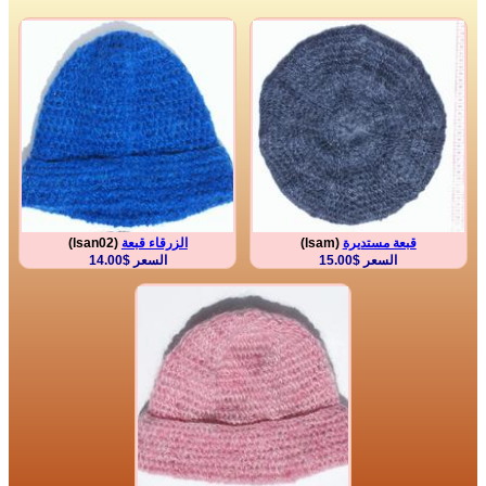
قبعة مستديرة
(lsam)
الزرقاء قبعة
(lsan02)
السعر $15.00
السعر $14.00